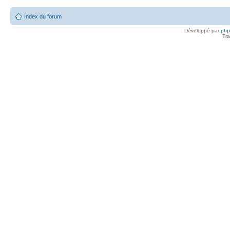
Index du forum
Développé par
ph
Tra